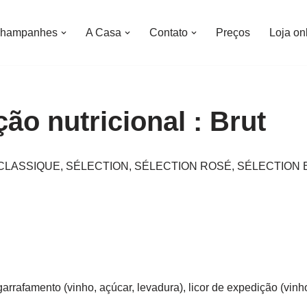
Champanhes
A Casa
Contato
Preços
Loja on
ão nutricional : Brut
ruto : CLASSIQUE, SÉLECTION, SÉLECTION ROSÉ, SÉLECTI
arrafamento (vinho, açúcar, levadura), licor de expedição (vinh