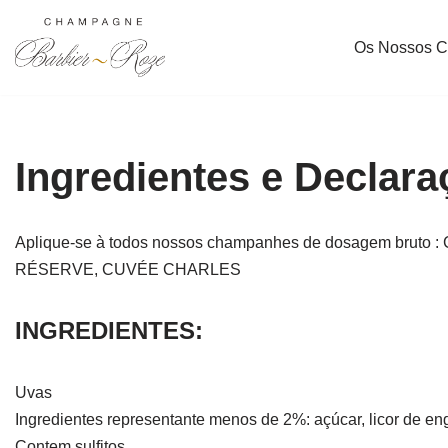
Os Nossos 
Avançar
para
o
conteúdo
Ingredientes e Declaraç
Aplique-se à todos nossos champanhes de dosagem b
RÉSERVE, CUVÉE CHARLES
INGREDIENTES:
Uvas
Ingredientes representante menos de 2%: açúcar, licor de eng
Contem sulfitos